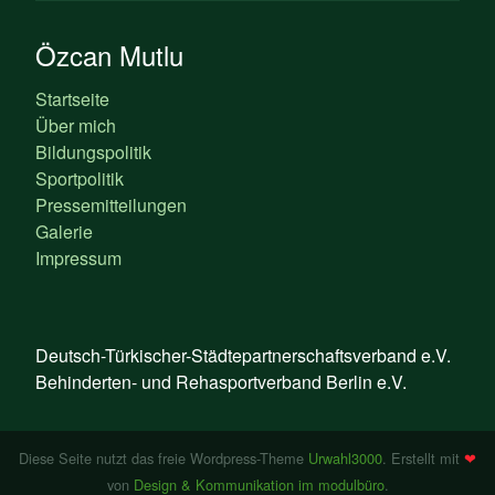
Özcan Mutlu
Startseite
Über mich
Bildungspolitik
Sportpolitik
Pressemitteilungen
Galerie
Impressum
Deutsch-Türkischer-Städtepartnerschaftsverband e.V.
Behinderten- und Rehasportverband Berlin e.V.
Diese Seite nutzt das freie Wordpress-Theme
Urwahl3000
. Erstellt mit
❤
von
Design & Kommunikation im modulbüro
.