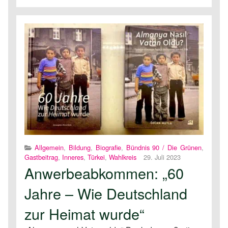
Allgemein
,
Bildung
,
Biografie
,
Bündnis 90 / Die Grünen
,
Gastbeitrag
,
Inneres
,
Türkei
,
Wahlkreis
29. Juli 2023
Anwerbeabkommen: „60
Jahre – Wie Deutschland
zur Heimat wurde“