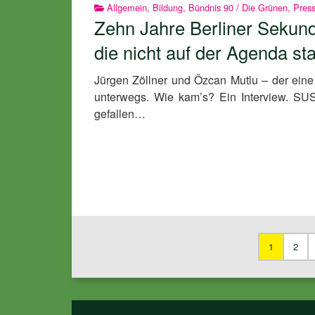
Allgemein
,
Bildung
,
Bündnis 90 / Die Grünen
,
Pres
Zehn Jahre Berliner Sekund
die nicht auf der Agenda st
Jürgen Zöllner und Özcan Mutlu – der eine 
unterwegs. Wie kam’s? Ein Interview. S
gefallen…
1
2