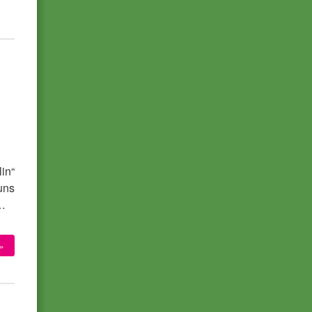
in“
uns
n…
»