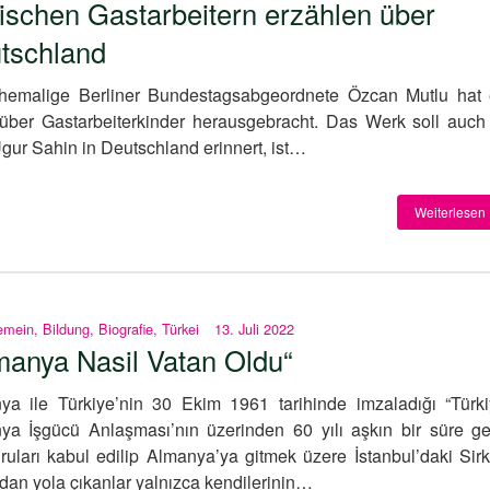
kischen Gastarbeitern erzählen über
tschland
hemalige Berliner Bundestagsabgeordnete Özcan Mutlu hat 
über Gastarbeiterkinder herausgebracht. Das Werk soll auch
gur Sahin in Deutschland erinnert, ist…
Weiterlesen 
emein
,
Bildung
,
Biografie
,
Türkei
13. Juli 2022
manya Nasil Vatan Oldu“
ya ile Türkiye’nin 30 Ekim 1961 tarihinde imzaladığı “Türki
ya İşgücü Anlaşması’nın üzerinden 60 yılı aşkın bir süre geç
uları kabul edilip Almanya’ya gitmek üzere İstanbul’daki Sirk
dan yola çıkanlar yalnızca kendilerinin…