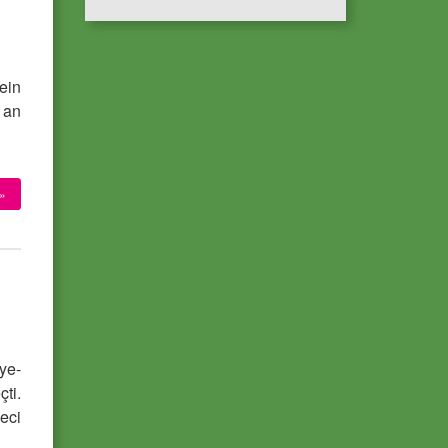
ein
 an
»
ye-
ti.
eci