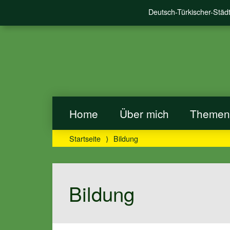
Deutsch-Türkischer-Städ
Home
Über mich
Theme
Startseite
⟩
Bildung
Bildung