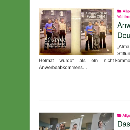
Allg
Wahlkre
Anw
Deu
„Alma
Stift
Heimat wurde“ als ein nicht-kommer
Anwerbeabkommens…
Allg
Das