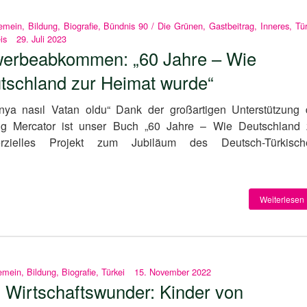
emein
,
Bildung
,
Biografie
,
Bündnis 90 / Die Grünen
,
Gastbeitrag
,
Inneres
,
Tü
is
29. Juli 2023
erbeabkommen: „60 Jahre – Wie
tschland zur Heimat wurde“
nya nasıl Vatan oldu“ Dank der großartigen Unterstützung 
ung Mercator ist unser Buch „60 Jahre – Wie Deutschland 
zielles Projekt zum Jubiläum des Deutsch-Türkisch
Weiterlesen 
emein
,
Bildung
,
Biografie
,
Türkei
15. November 2022
 Wirtschaftswunder: Kinder von