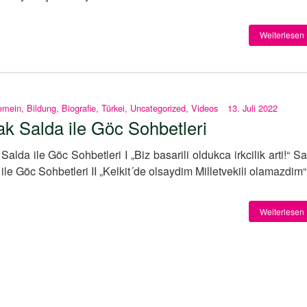
Weiterlesen 
emein
,
Bildung
,
Biografie
,
Türkei
,
Uncategorized
,
Videos
13. Juli 2022
ak Salda ile Göc Sohbetleri
Salda ile Göc Sohbetleri I „Biz basarili oldukca irkcilik arti!“ S
ile Göc Sohbetleri II „Kelkit´de olsaydim Milletvekili olamazdim“
Weiterlesen 