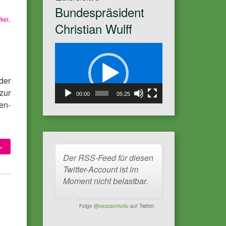
Bundespräsident
rkei
,
Christian Wulff
Video
Player
der
zur
00:00
05:25
en-
»
Der RSS-Feed für diesen
Twitter-Account ist im
Moment nicht belastbar.
Folge
@oezcanmutlu
auf Twitter.