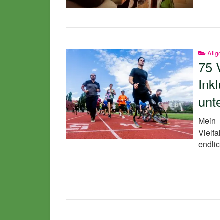
Allg
75 
Inkl
unte
Mein 
Vielf
endlic