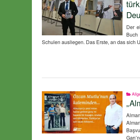
tür
Deu
Der e
Buch 
Schulen ausliegen. Das Erste, an das sich U
Allg
„Al
Alman
Alman
Başvur
Garı’n