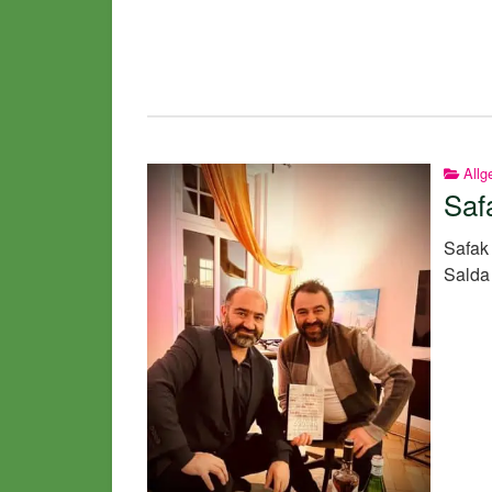
Allg
Saf
Safak 
Salda 