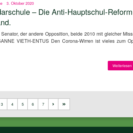
se
3. Oktober 2020
arschule – Die Anti-Hauptschul-Reform
and.
Senator, der andere Opposition, beide 2010 mit gleicher Miss
USANNE VIETH-ENTUS Den Corona-Wirren ist vieles zum Op
Weiterlesen 
3
4
5
6
7